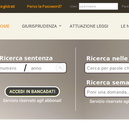
egistrati
Perso la Password?
User:
Pwd
HOME
GIURISPRUDENZA
ATTUAZIONE LEGGI
LE 