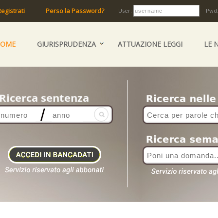
egistrati
Perso la Password?
User:
Pwd
HOME
GIURISPRUDENZA
ATTUAZIONE LEGGI
LE 