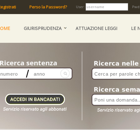
egistrati
Perso la Password?
User:
Pwd
HOME
GIURISPRUDENZA
ATTUAZIONE LEGGI
LE 