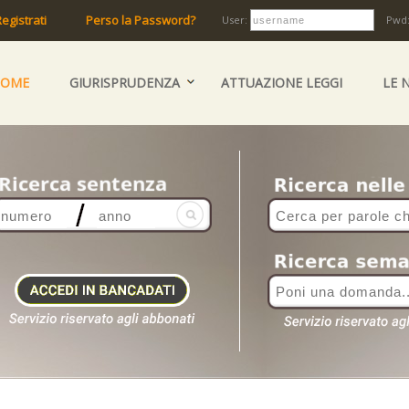
egistrati
Perso la Password?
User:
Pwd
HOME
GIURISPRUDENZA
ATTUAZIONE LEGGI
LE 