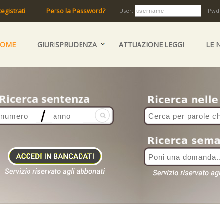
egistrati
Perso la Password?
User:
Pwd
HOME
GIURISPRUDENZA
ATTUAZIONE LEGGI
LE 