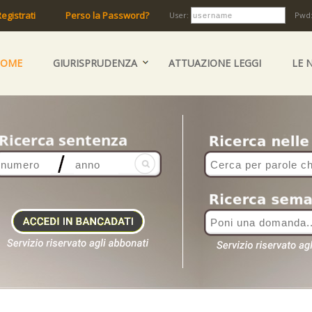
egistrati
Perso la Password?
User:
Pwd
HOME
GIURISPRUDENZA
ATTUAZIONE LEGGI
LE 