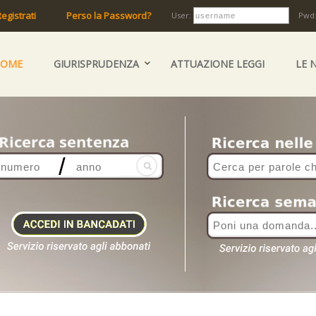
egistrati
Perso la Password?
User:
Pwd
HOME
GIURISPRUDENZA
ATTUAZIONE LEGGI
LE 