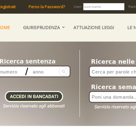
egistrati
Perso la Password?
User:
Pwd
HOME
GIURISPRUDENZA
ATTUAZIONE LEGGI
LE 