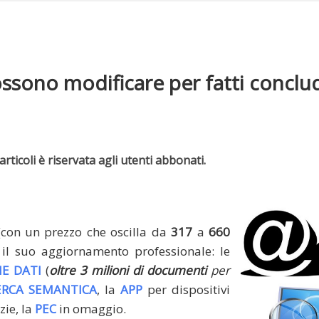
possono modificare per fatti conclu
rticoli è riservata agli utenti abbonati.
(con un prezzo che oscilla da
317
a
660
il suo aggiornamento professionale: le
E DATI
(
oltre 3 milioni di documenti
per
ERCA SEMANTICA
, la
APP
per dispositivi
zie, la
PEC
in omaggio.