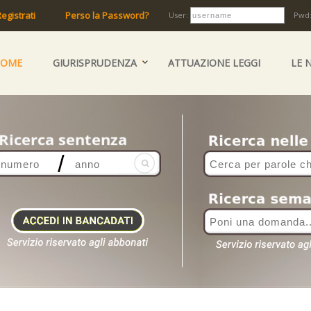
egistrati
Perso la Password?
User:
Pwd
HOME
GIURISPRUDENZA
ATTUAZIONE LEGGI
LE 