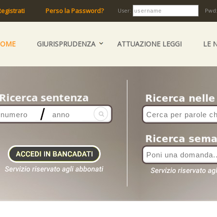
egistrati
Perso la Password?
User:
Pwd
HOME
GIURISPRUDENZA
ATTUAZIONE LEGGI
LE 