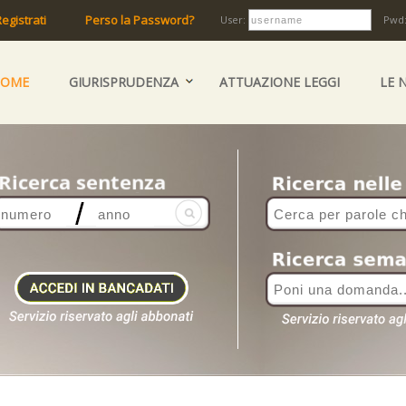
egistrati
Perso la Password?
User:
Pwd
HOME
GIURISPRUDENZA
ATTUAZIONE LEGGI
LE 