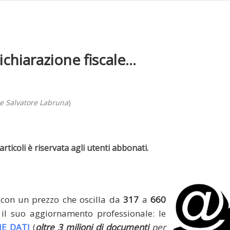
chiarazione fiscale...
re Salvatore Labruna
)
rticoli è riservata agli utenti abbonati.
(con un prezzo che oscilla da
317
a
660
il suo aggiornamento professionale: le
E DATI
(
oltre 3 milioni di documenti
per