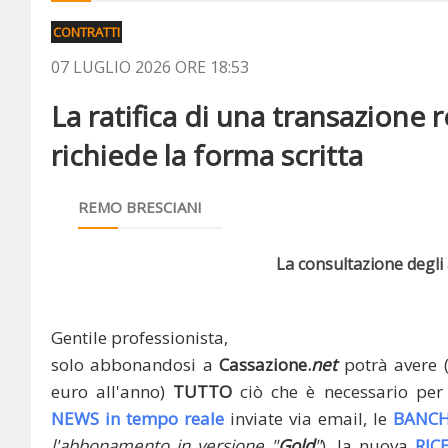
CONTRATTI
07 LUGLIO 2026 ORE 18:53
La ratifica di una transazione 
richiede la forma scritta
REMO BRESCIANI
La consultazione degli a
Gentile professionista,
solo abbonandosi a
Cassazione.
net
potrà avere 
euro all'anno)
TUTTO
ciò che è necessario per 
NEWS in tempo reale
inviate via email, le
BANCH
l'abbonamento in versione "
Gold
"
), la nuova
RIC