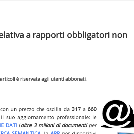
relativa a rapporti obbligatori non
rticoli è riservata agli utenti abbonati.
(con un prezzo che oscilla da
317
a
660
il suo aggiornamento professionale: le
E DATI
(
oltre 3 milioni di documenti
per
ERCA SEMANTICA
, la
APP
per dispositivi