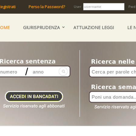
egistrati
Perso la Password?
User:
Pwd
HOME
GIURISPRUDENZA
ATTUAZIONE LEGGI
LE 