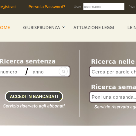
egistrati
Perso la Password?
User:
Pwd
HOME
GIURISPRUDENZA
ATTUAZIONE LEGGI
LE 