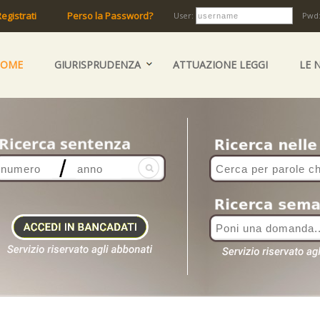
egistrati
Perso la Password?
User:
Pwd
HOME
GIURISPRUDENZA
ATTUAZIONE LEGGI
LE 