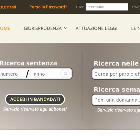
egistrati
Perso la Password?
User:
Pwd
HOME
GIURISPRUDENZA
ATTUAZIONE LEGGI
LE 