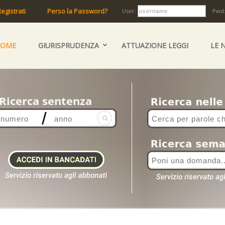
egistrati
Perso la Password?
User:
Pwd
HOME
GIURISPRUDENZA
ATTUAZIONE LEGGI
LE 