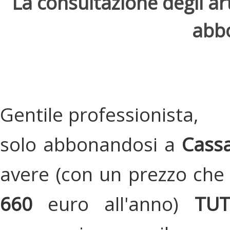
La consultazione degli arti
abbo
Gentile professionista,
solo abbonandosi a
Cassa
avere (con un prezzo che 
660
euro all'anno)
TU