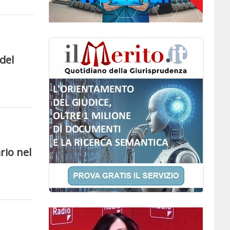
del
rio nel