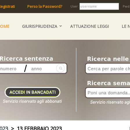
egistrati
Perso la Password?
User:
Pwd
HOME
GIURISPRUDENZA
ATTUAZIONE LEGGI
LE 
023
> 13 FEBBRAIO 2023