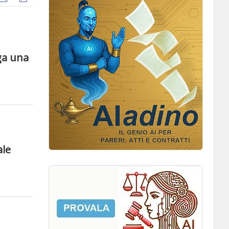
aga una
ale