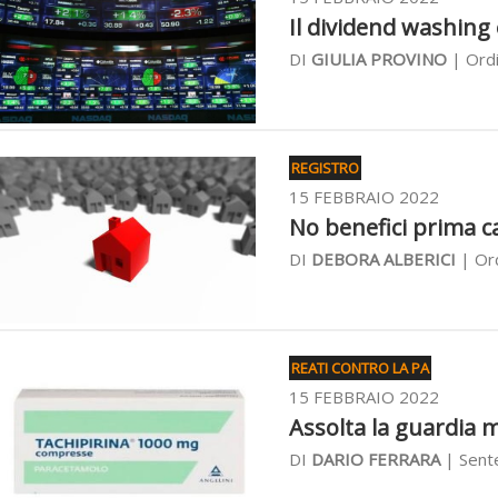
Il dividend washing è
DI
GIULIA PROVINO
| Ordi
REGISTRO
15 FEBBRAIO 2022
No benefici prima c
DI
DEBORA ALBERICI
| Ord
REATI CONTRO LA PA
15 FEBBRAIO 2022
Assolta la guardia m
DI
DARIO FERRARA
| Sente