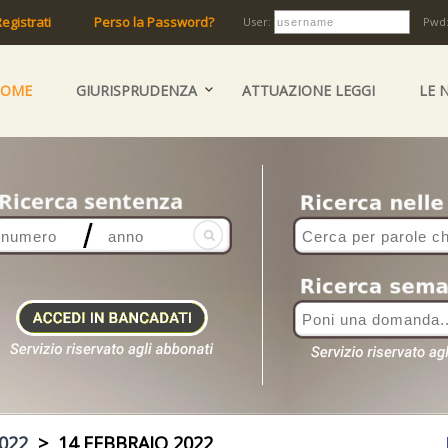
egistrati
Perso la Password?
User:
Pwd
HOME
GIURISPRUDENZA
ATTUAZIONE LEGGI
LE 
022
> 14 FEBBRAIO 2022