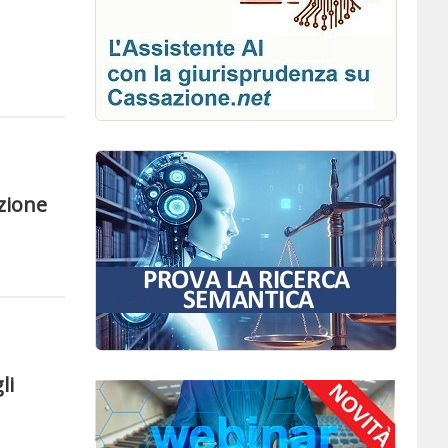
zione
li