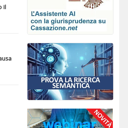
 il
causa