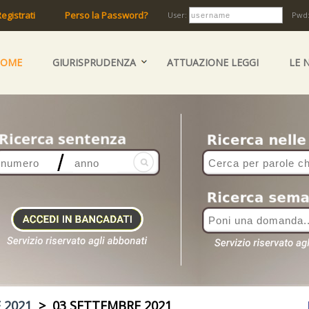
egistrati
Perso la Password?
User:
Pwd
HOME
GIURISPRUDENZA
ATTUAZIONE LEGGI
LE 
 2021
> 03 SETTEMBRE 2021