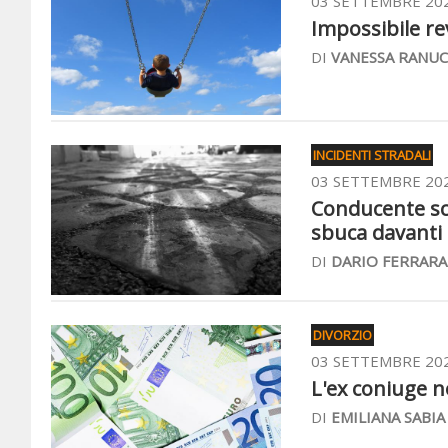
03 SETTEMBRE 20
Impossibile rev
DI
VANESSA RANUC
INCIDENTI STRADALI
03 SETTEMBRE 20
Conducente scr
sbuca davanti 
DI
DARIO FERRARA
DIVORZIO
03 SETTEMBRE 20
L'ex coniuge no
DI
EMILIANA SABIA