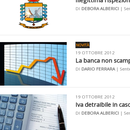
Illegittima l'ispezion
DI
DEBORA ALBERICI
| Sen
NOVITÀ
19 OTTOBRE 2012
La banca non scampa
DI
DARIO FERRARA
| Sent
19 OTTOBRE 2012
Iva detraibile in cas
DI
DEBORA ALBERICI
| Sen