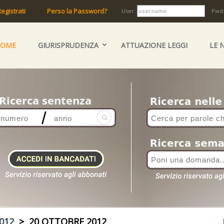
egistrati
Perso la Password?
User:
Pwd
HOME
GIURISPRUDENZA
ATTUAZIONE LEGGI
LE 
012
> 20 OTTOBRE 2012