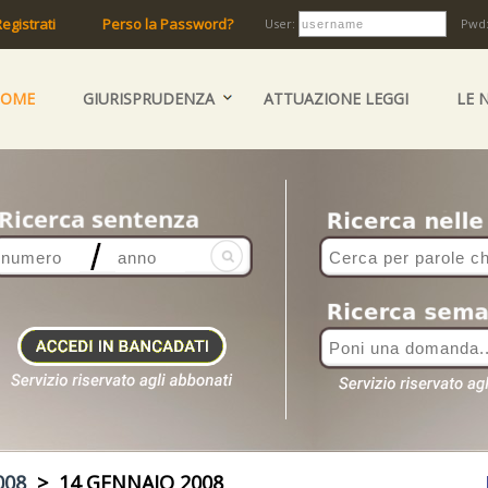
egistrati
Perso la Password?
User:
Pwd
HOME
GIURISPRUDENZA
ATTUAZIONE LEGGI
LE 
008
> 14 GENNAIO 2008