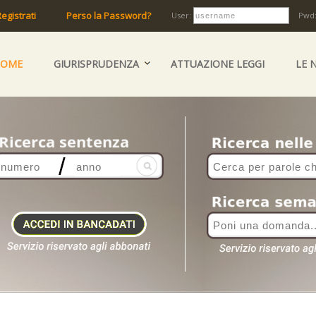
egistrati
Perso la Password?
User:
Pwd
HOME
GIURISPRUDENZA
ATTUAZIONE LEGGI
LE 