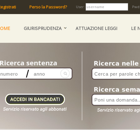
egistrati
Perso la Password?
User:
Pwd
HOME
GIURISPRUDENZA
ATTUAZIONE LEGGI
LE 