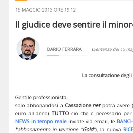
15 MAGGIO 2013 ORE 19:12
Il giudice deve sentire il minor
DARIO FERRARA
(
Sentenza del 15 ma
La consultazione degli a
Gentile professionista,
solo abbonandosi a
Cassazione.
net
potrà avere 
euro all'anno)
TUTTO
ciò che è necessario per 
NEWS in tempo reale
inviate via email, le
BANCH
l'abbonamento in versione "
Gold
"
), la nuova
RIC