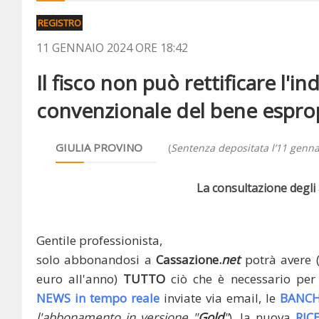
REGISTRO
11 GENNAIO 2024 ORE 18:42
Il fisco non può rettificare l'i
convenzionale del bene espro
GIULIA PROVINO
(
Sentenza depositata l’11 genn
La consultazione degli a
Gentile professionista,
solo abbonandosi a
Cassazione.
net
potrà avere 
euro all'anno)
TUTTO
ciò che è necessario per 
NEWS in tempo reale
inviate via email, le
BANCH
l'abbonamento in versione "
Gold
"
), la nuova
RIC