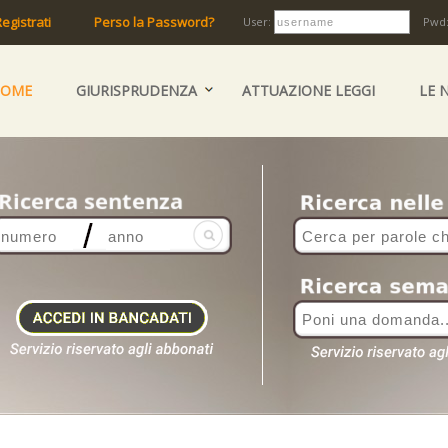
egistrati
Perso la Password?
User:
Pwd
HOME
GIURISPRUDENZA
ATTUAZIONE LEGGI
LE 