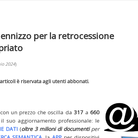
ndennizzo per la retrocessione
priato
aio 2024
)
rticoli è riservata agli utenti abbonati.
(con un prezzo che oscilla da
317
a
660
il suo aggiornamento professionale: le
E DATI
(
oltre 3 milioni di documenti
per
ERCA SEMANTICA
, la
APP
per dispositivi