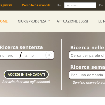
egistrati
Perso la Password?
User:
Pwd
HOME
GIURISPRUDENZA
ATTUAZIONE LEGGI
LE 