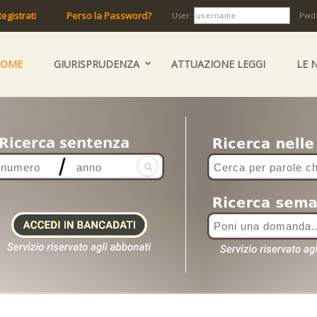
egistrati
Perso la Password?
User:
Pwd
HOME
GIURISPRUDENZA
ATTUAZIONE LEGGI
LE 