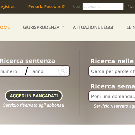
egistrati
Perso la Password?
User:
Pwd
HOME
GIURISPRUDENZA
ATTUAZIONE LEGGI
LE 