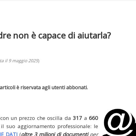
adre non è capace di aiutarla?
a il 9 maggio 2025
)
rticoli è riservata agli utenti abbonati.
(con un prezzo che oscilla da
317
a
660
il suo aggiornamento professionale: le
E DATI
(
oltre 3 milioni di documenti
per