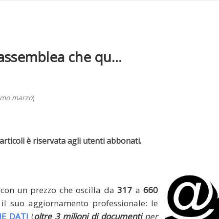
i assemblea che qu...
imo marzo
)
rticoli è riservata agli utenti abbonati.
(con un prezzo che oscilla da
317
a
660
il suo aggiornamento professionale: le
E DATI
(
oltre 3 milioni di documenti
per