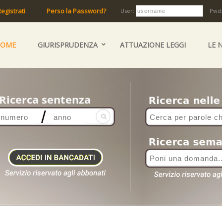
egistrati
Perso la Password?
User:
Pwd
HOME
GIURISPRUDENZA
ATTUAZIONE LEGGI
LE 