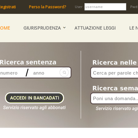
egistrati
Perso la Password?
User:
Pwd
HOME
GIURISPRUDENZA
ATTUAZIONE LEGGI
LE 