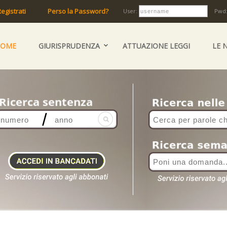
egistrati
Perso la Password?
User:
Pwd
HOME
GIURISPRUDENZA
ATTUAZIONE LEGGI
LE 