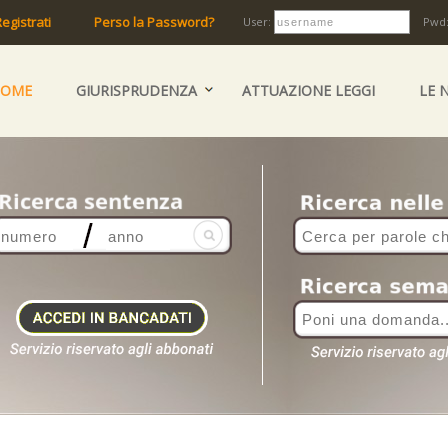
egistrati
Perso la Password?
User:
Pwd
HOME
GIURISPRUDENZA
ATTUAZIONE LEGGI
LE 