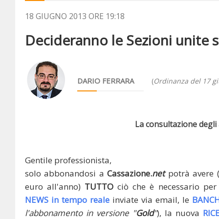
18 GIUGNO 2013 ORE 19:18
Decideranno le Sezioni unite se 
DARIO FERRARA
(
Ordinanza del 17 g
La consultazione degli a
Gentile professionista,
solo abbonandosi a
Cassazione.
net
potrà avere 
euro all'anno)
TUTTO
ciò che è necessario per 
NEWS in tempo reale
inviate via email, le
BANCH
l'abbonamento in versione "
Gold
"
), la nuova
RIC