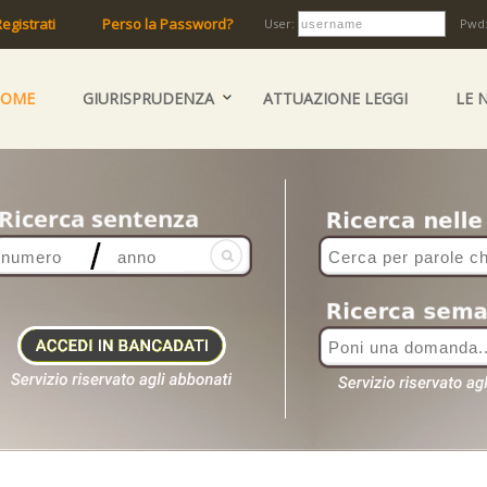
egistrati
Perso la Password?
User:
Pwd
HOME
GIURISPRUDENZA
ATTUAZIONE LEGGI
LE 