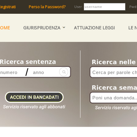
egistrati
Perso la Password?
User:
Pwd
HOME
GIURISPRUDENZA
ATTUAZIONE LEGGI
LE 