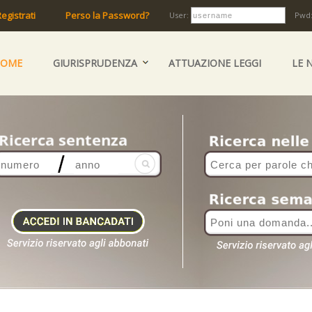
egistrati
Perso la Password?
User:
Pwd
HOME
GIURISPRUDENZA
ATTUAZIONE LEGGI
LE 