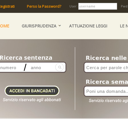
egistrati
Perso la Password?
User:
Pwd
HOME
GIURISPRUDENZA
ATTUAZIONE LEGGI
LE 