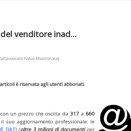
 del venditore inad...
all’avvocato Fabio Mastrorosa
)
rticoli è riservata agli utenti abbonati.
(con un prezzo che oscilla da
317
a
660
il suo aggiornamento professionale: le
E DATI
(
oltre 3 milioni di documenti
per