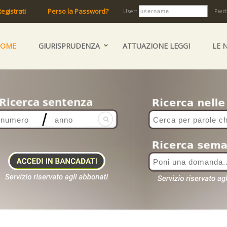
egistrati
Perso la Password?
User:
Pwd
HOME
GIURISPRUDENZA
ATTUAZIONE LEGGI
LE 