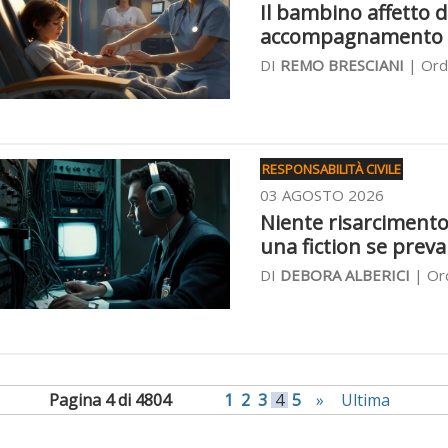
Il bambino affetto d
accompagnamento
DI
REMO BRESCIANI
| Ordi
RESPONSABILITÀ CIVILE
03 AGOSTO 2026
Niente risarcimento
una fiction se preval
DI
DEBORA ALBERICI
| Ord
Pagina 4 di 4804
1
2
3
4
5
»
Ultima