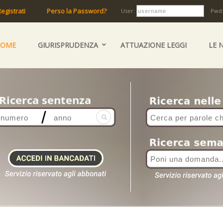
egistrati
Perso la Password?
User:
Pwd
HOME
GIURISPRUDENZA
ATTUAZIONE LEGGI
LE 