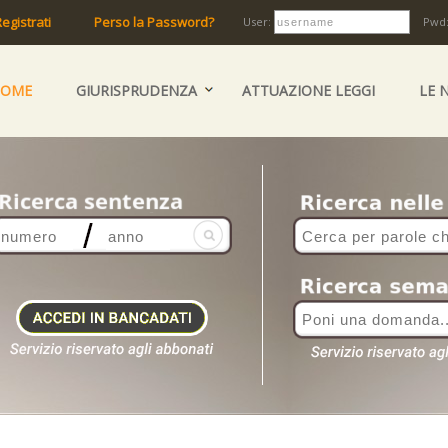
egistrati
Perso la Password?
User:
Pwd
HOME
GIURISPRUDENZA
ATTUAZIONE LEGGI
LE 