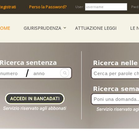
egistrati
Perso la Password?
User:
Pwd
HOME
GIURISPRUDENZA
ATTUAZIONE LEGGI
LE 