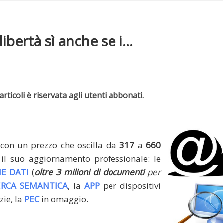
bertà sì anche se i...
rticoli è riservata agli utenti abbonati.
(con un prezzo che oscilla da
317
a
660
il suo aggiornamento professionale: le
E DATI
(
oltre 3 milioni di documenti
per
ERCA SEMANTICA
, la
APP
per dispositivi
zie, la
PEC
in omaggio.