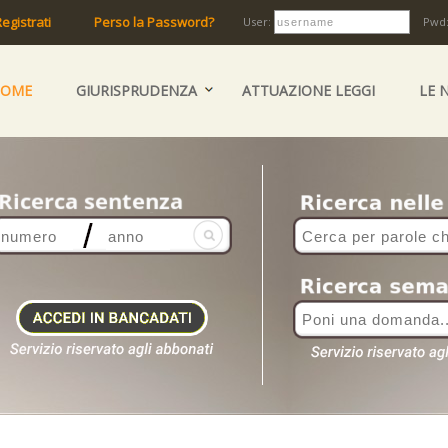
egistrati
Perso la Password?
User:
Pwd
HOME
GIURISPRUDENZA
ATTUAZIONE LEGGI
LE 