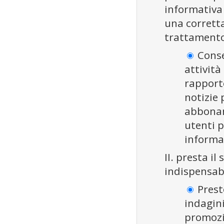
informativa
una corrett
trattamento 
Conse
attività
rapporto
notizie 
abbonam
utenti p
informa
II. presta i
indispensabi
Presto
indagini
promozio