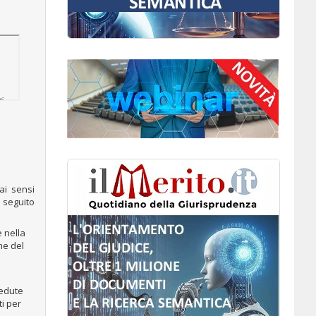
 ai sensi
 seguito
e nella
ne del
cedute
ti per