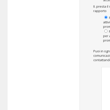
acce
II. presta 
rapporto
P
atti
pro
N
per 
pro
Puoi in og
comunicazio
contattand