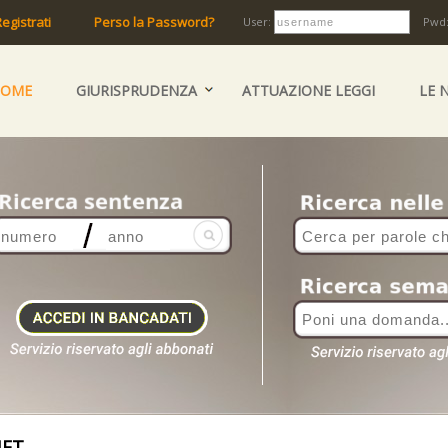
egistrati
Perso la Password?
User:
Pwd
HOME
GIURISPRUDENZA
ATTUAZIONE LEGGI
LE 
NET