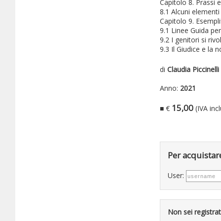
Capitolo 8. Prassi e
8.1 Alcuni element
Capitolo 9. Esemplif
9.1 Linee Guida per
9.2 I genitori si ri
9.3 Il Giudice e la
di
Claudia Piccinelli
Anno:
2021
15,00
■ €
(IVA inc
Per acquistare
User:
Non sei registra