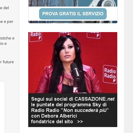
ne del
he e per
istiche e
io e
r future