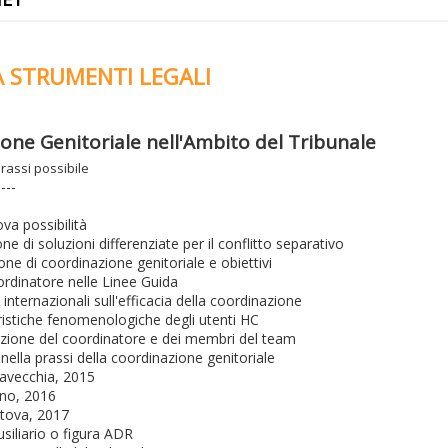
 STRUMENTI LEGALI
one Genitoriale nell'Ambito del Tribunale
prassi possibile
----
va possibilità
ne di soluzioni differenziate per il conflitto separativo
one di coordinazione genitoriale e obiettivi
ordinatore nelle Linee Guida
i internazionali sull'efficacia della coordinazione
ristiche fenomenologiche degli utenti HC
azione del coordinatore e dei membri del team
à nella prassi della coordinazione genitoriale
itavecchia, 2015
ano, 2016
ntova, 2017
siliario o figura ADR