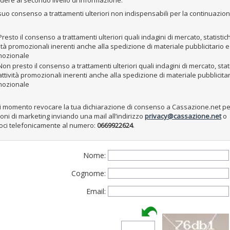
dere al secondo livello di informazione.
il suo consenso a trattamenti ulteriori non indispensabili per la continuazio
resto il consenso a trattamenti ulteriori quali indagini di mercato, statistic
vità promozionali inerenti anche alla spedizione di materiale pubblicitario e
mozionale
on presto il consenso a trattamenti ulteriori quali indagini di mercato, stat
attività promozionali inerenti anche alla spedizione di materiale pubblicitar
mozionale
ni momento revocare la tua dichiarazione di consenso a Cassazione.net pe
ni di marketing inviando una mail all’indirizzo
privacy@cassazione.net
o
oci telefonicamente al numero:
0669922624
.
Nome:
Cognome:
Email: