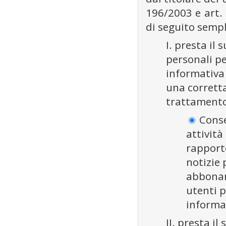
196/2003 e art
di seguito sempli
I. presta il
personali pe
informativa
una corrett
trattamento 
Conse
attività
rapporto
notizie 
abbonam
utenti p
informa
II. presta i