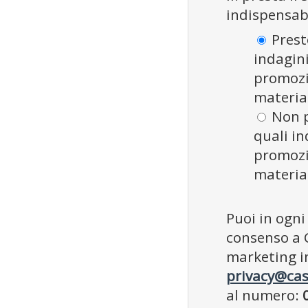
indispensabi
Presto
indagini
promozio
materia
Non p
quali in
promozio
materia
Puoi in ogn
consenso a 
marketing in
privacy@cas
al numero: