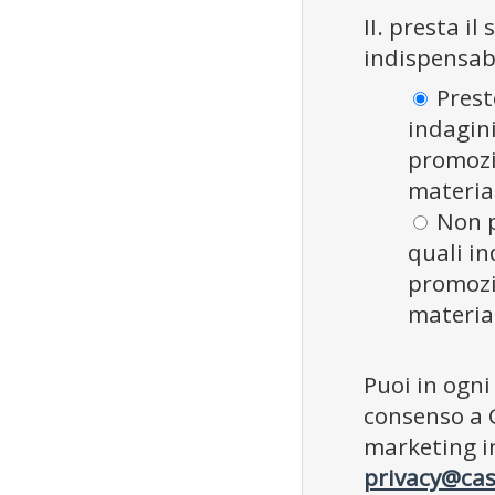
II. presta i
indispensabi
Presto
indagini
promozio
materia
Non p
quali in
promozio
materia
Puoi in ogn
consenso a 
marketing in
privacy@cas