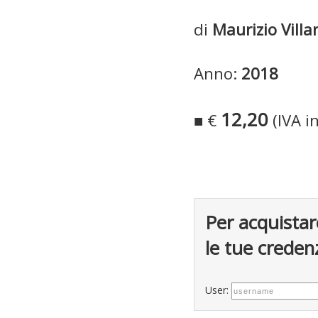
di
Maurizio Villa
Anno:
2018
12,20
■ €
(IVA i
Per acquistar
le tue credenz
User: