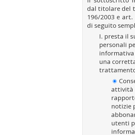
Il sottoscritto 
dal titolare del 
196/2003 e art
di seguito sempli
I. presta il
personali pe
informativa
una corrett
trattamento 
Conse
attività
rapporto
notizie 
abbonam
utenti p
informa