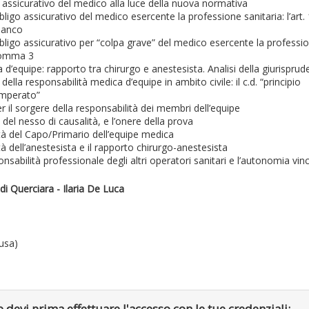
 assicurativo del medico alla luce della nuova normativa
igo assicurativo del medico esercente la professione sanitaria: l’art. 
Bianco
ligo assicurativo per “colpa grave” del medico esercente la professi
 comma 3
a d’equipe: rapporto tra chirurgo e anestesista. Analisi della giurispru
 della responsabilità medica d’equipe in ambito civile: il c.d. “principio
emperato”
er il sorgere della responsabilità dei membri dell’equipe
del nesso di causalità, e l’onere della prova
tà del Capo/Primario dell’equipe medica
tà dell’anestesista e il rapporto chirurgo-anestesista
nsabilità professionale degli altri operatori sanitari e l’autonomia vin
di Querciara - Ilaria De Luca
lusa)
 devi prima effettuare l'accesso con le tue credenziali: