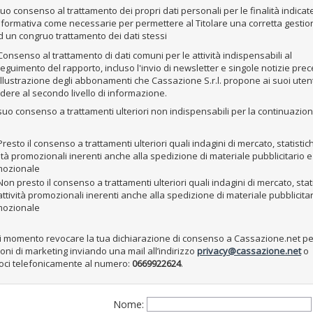
l suo consenso al trattamento dei propri dati personali per le finalità indicat
formativa come necessarie per permettere al Titolare una corretta gestio
 un congruo trattamento dei dati stessi
onsenso al trattamento di dati comuni per le attività indispensabili al
eguimento del rapporto, incluso l'invio di newsletter e singole notizie pre
'illustrazione degli abbonamenti che Cassazione S.r.l. propone ai suoi uten
dere al secondo livello di informazione.
il suo consenso a trattamenti ulteriori non indispensabili per la continuazio
resto il consenso a trattamenti ulteriori quali indagini di mercato, statistic
vità promozionali inerenti anche alla spedizione di materiale pubblicitario e
mozionale
on presto il consenso a trattamenti ulteriori quali indagini di mercato, stat
attività promozionali inerenti anche alla spedizione di materiale pubblicitar
mozionale
ni momento revocare la tua dichiarazione di consenso a Cassazione.net pe
ni di marketing inviando una mail all’indirizzo
privacy@cassazione.net
o
oci telefonicamente al numero:
0669922624
.
Nome: