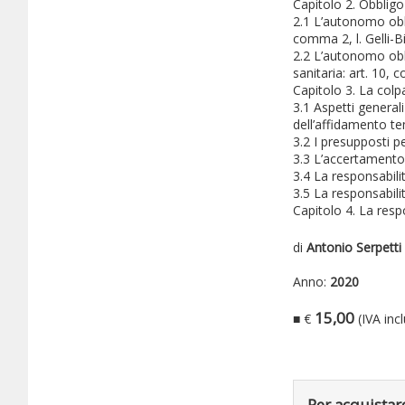
Capitolo 2. Obbligo
2.1 L’autonomo obbl
comma 2, l. Gelli-
2.2 L’autonomo obb
sanitaria: art. 10,
Capitolo 3. La colp
3.1 Aspetti generali
dell’affidamento t
3.2 I presupposti p
3.3 L’accertamento 
3.4 La responsabili
3.5 La responsabili
Capitolo 4. La respo
di
Antonio Serpetti 
Anno:
2020
15,00
■ €
(IVA inc
Per acquistare