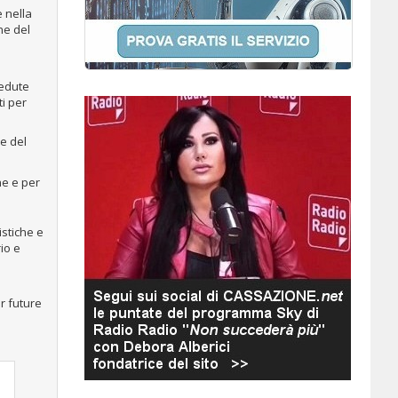
e nella
ne del
cedute
ti per
ne del
he e per
istiche e
io e
r future