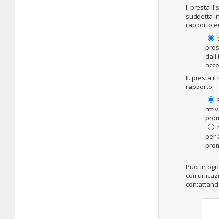
I. presta i
suddetta in
rapporto ed
C
pros
dall
acce
II. presta 
rapporto
P
atti
pro
N
per 
pro
Puoi in og
comunicazio
contattand