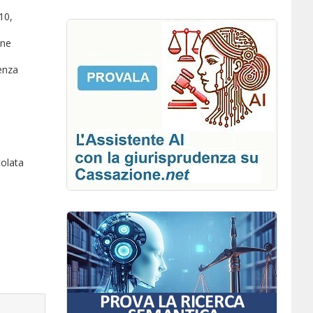
10,
one
denza
colata