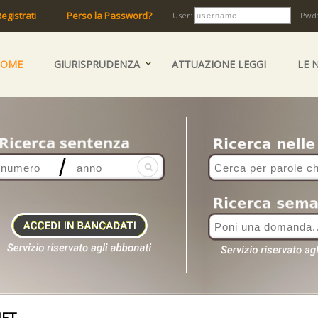
egistrati
Perso la Password?
User:
Pwd
HOME
GIURISPRUDENZA
ATTUAZIONE LEGGI
LE 
NET