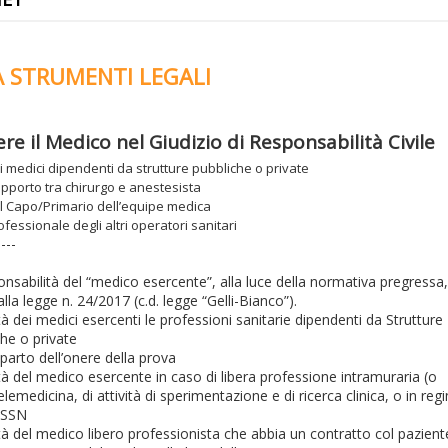
 STRUMENTI LEGALI
e il Medico nel Giudizio di Responsabilità Civile
i medici dipendenti da strutture pubbliche o private
apporto tra chirurgo e anestesista
el Capo/Primario dell’equipe medica
fessionale degli altri operatori sanitari
----
onsabilità del “medico esercente”, alla luce della normativa pregressa,
lla legge n. 24/2017 (c.d. legge “Gelli-Bianco”).
tà dei medici esercenti le professioni sanitarie dipendenti da Strutture
he o private
iparto dell’onere della prova
tà del medico esercente in caso di libera professione intramuraria (o
elemedicina, di attività di sperimentazione e di ricerca clinica, o in reg
 SSN
tà del medico libero professionista che abbia un contratto col pazient